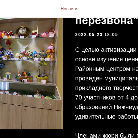
Итоги "Пас
Новости
перезвона
2022-05-23 18:05
С целью активизации
основе изучения ценн
Районным центром на
проведен муниципаль
прикладного творчес
70 участников от 4 д
образований Нижнеуд
удивительные работы
Членами жюри были п