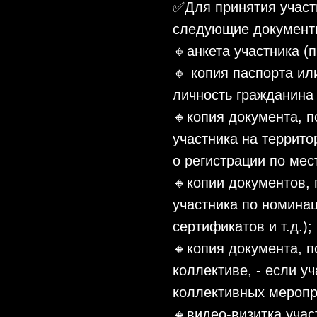
✅Для принятия участ
следующие документ
🔸анкета участника (
🔸 копия паспорта ил
личность гражданина
🔸копия документа, 
участника на террито
о регистрации по мес
🔸копии документов,
участника по номинац
сертификатов и т.д.);
🔸копия документа, 
коллективе, - если у
коллективных меропр
🔸видео-визитка учас