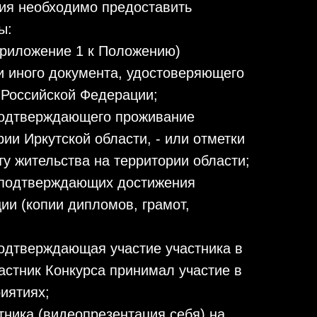
ия необходимо предоставить
ы:
приложение 1 к Положению)
и иного документа, удостоверяющего
 Российской Федерации;
подтверждающего проживание
рии Иркутской области, - или отметки
ту жительства на территории области;
 подтверждающих достижения
ии (копии дипломов, грамот,
подтверждающая участие участника в
частник Конкурса принимал участие в
иятиях;
тника (видеопрезентация себя) на