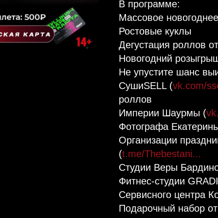
В программе:
Массовое новогоднее 
Ростовые куклы⁣⁣⠀
Дегустация роллов от
Новогодний розыгрыш 
Не упустите шанс выиг
СушиSELL (
vk.com/sse
роллов⁣⁣⠀
Империи Шаурмы (
vk
Фотографа Екатерины
Организации праздни
(
t.me/Thebestani...
⁣⁣⠀
Студии Веры Бардино
Фитнес-студии GRAD
Сервисного центра Ко
Подарочный набор от