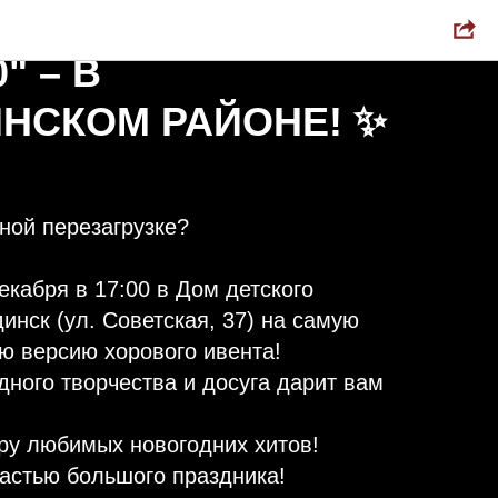
ДНИЙ "ХОР НА
" – В
СКОМ РАЙОНЕ! ✨⁣⁣
ной перезагрузке?⁣⁣⠀
кабря в 17:00 в Дом детского
динск (ул. Советская, 37) на самую
 версию хорового ивента!⁣⁣⠀
ного творчества и досуга дарит вам
у любимых новогодних хитов!⁣⁣⠀
астью большого праздника!⁣⁣⠀