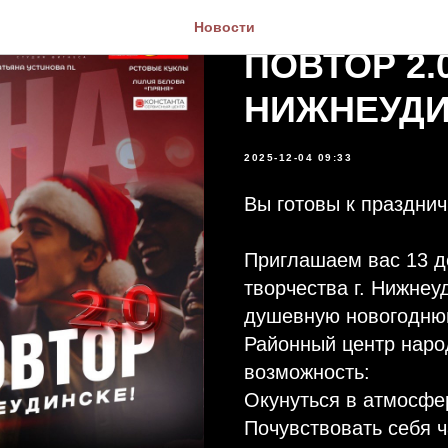
✨ НОВОГО
Новости
ПОВТОР 2.0
НИЖНЕУДИН
2025-12-04 09:33
Вы готовы к празднич
Приглашаем вас 13 де
творчества г. Нижнеу
душевную новогоднюю
Районный центр народ
возможность:⁣⁣⠀
Окунуться в атмосфер
Почувствовать себя ч