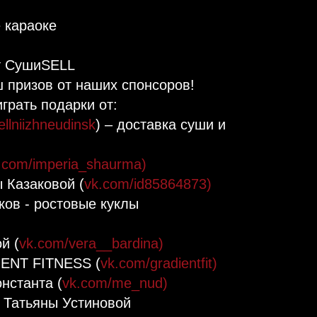
караоке⁣⁣⠀
 СушиSELL⁣⁣⠀
призов от наших спонсоров!⁣⁣⠀
рать подарки от:⁣⁣⠀
llniizhneudinsk
) – доставка суши и
.com/imperia_shaurma)
⁣⁣⠀
 Казаковой (
vk.com/id85864873)
⁣⁣⠀
ков - ростовые куклы
й (
vk.com/vera__bardina)
⁣⁣⠀
IENT FITNESS (
vk.com/gradientfit)
⁣⁣⠀
нстанта (
vk.com/me_nud)
⁣⁣⠀
 Татьяны Устиновой