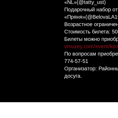
«NL»(@tatty_ust)⁣⁣⠀
Подарочный набор от
«Пряня»(@BelovaLA19
Возрастное ограничени
Стоимость билета: 500
Билеты можно приобр
vmuzey.com/event/konc
По вопросам приобрет
774-57-51⁣⁣⠀
Организатор: Районны
досуга.⁣⁣
Tilda
Made on