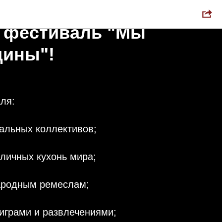
м вас на
 фестиваль "Мы
дины"!
ля:
альных коллективов;
зличных кухонь мира;
ародным ремеслам;
 играми и развлечениями;