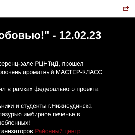
юбовью!" - 12.02.23
нференц-зале РЦНТиД, прошел
и ооочень ароматный МАСТЕР-КЛАСС
ил в рамках федерального проекта
ьники и студенты г.Нижнеудинска
лазурью имбирное печенье в
любленных!
ганизаторов
Районный центр