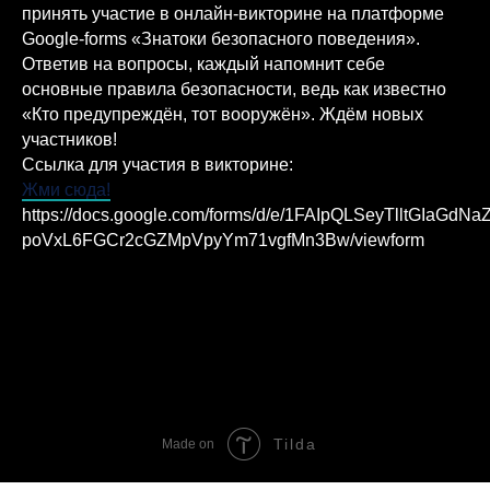
принять участие в онлайн-викторине на платформе
Google-forms «Знатоки безопасного поведения».
Ответив на вопросы, каждый напомнит себе
основные правила безопасности, ведь как известно
«Кто предупреждён, тот вооружён». Ждём новых
участников!
Ссылка для участия в викторине:
Жми сюда!
https://docs.google.com/forms/d/e/1FAIpQLSeyTlltGIaGdNa
poVxL6FGCr2cGZMpVpyYm71vgfMn3Bw/viewform
Tilda
Made on