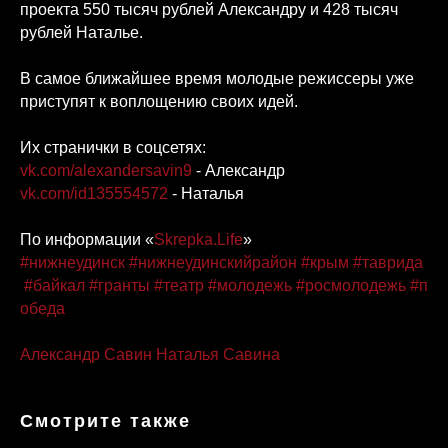
проекта 550 тысяч рублей Александру и 428 тысяч
рублей Наталье.
В самое ближайшее время молодые режиссеры уже
приступят к воплощению своих идей.
Их странички в соцсетях:
vk.com/alexandersavin9
- Александр
vk.com/id135554572
- Наталья
По информации «
Skrepka.Life
»
#нижнеудинск
#нижнеудинскийрайон
#крым
#таврида
#байкал
#гранты
#театр
#молодежь
#росмолодежь
#п
обеда
Александр Савин
Наталья Савина
Смотрите также